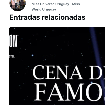
Miss Universo Uruguay - Miss
World Uruguay
Entradas relacionadas