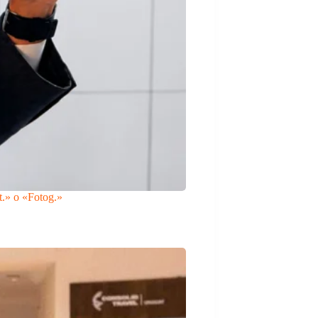
t.» o «Fotog.»