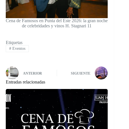
Cena de Famosos en Punta del Este 2026: la gran noche
de celebridades y vinos H. Stagnari 11
Etiquetas
#
Eventos
ANTERIOR
SIGUIENTE
Entradas relacionadas