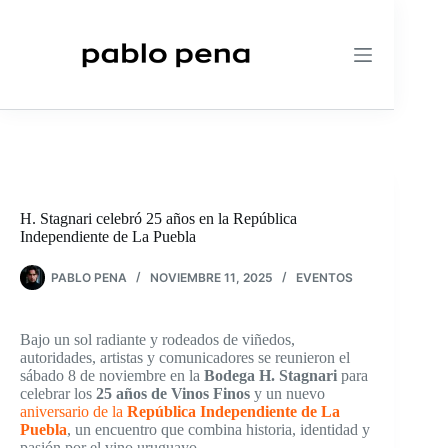
Saltar
al
contenido
H. Stagnari celebró 25 años en la República
Independiente de La Puebla
PABLO PENA
NOVIEMBRE 11, 2025
EVENTOS
Bajo un sol radiante y rodeados de viñedos,
autoridades, artistas y comunicadores se reunieron el
sábado 8 de noviembre en la
Bodega H. Stagnari
para
celebrar los
25 años de Vinos Finos
y un nuevo
aniversario de la
República Independiente de La
Puebla
, un encuentro que combina historia, identidad y
pasión por el vino uruguayo.