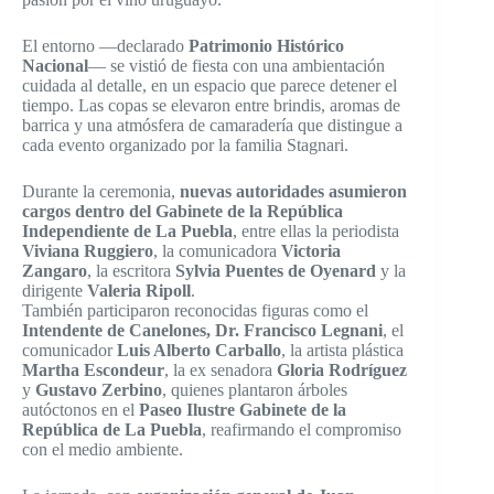
El entorno —declarado
Patrimonio Histórico
Nacional
— se vistió de fiesta con una ambientación
cuidada al detalle, en un espacio que parece detener el
tiempo. Las copas se elevaron entre brindis, aromas de
barrica y una atmósfera de camaradería que distingue a
cada evento organizado por la familia Stagnari.
Durante la ceremonia,
nuevas autoridades asumieron
cargos dentro del Gabinete de la República
Independiente de La Puebla
, entre ellas la periodista
Viviana Ruggiero
, la comunicadora
Victoria
Zangaro
, la escritora
Sylvia Puentes de Oyenard
y la
dirigente
Valeria Ripoll
.
También participaron reconocidas figuras como el
Intendente de Canelones, Dr. Francisco Legnani
, el
comunicador
Luis Alberto Carballo
, la artista plástica
Martha Escondeur
, la ex senadora
Gloria Rodríguez
y
Gustavo Zerbino
, quienes plantaron árboles
autóctonos en el
Paseo Ilustre Gabinete de la
República de La Puebla
, reafirmando el compromiso
con el medio ambiente.