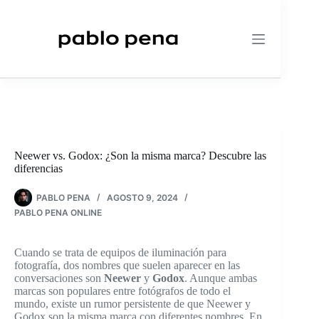
Saltar
al
contenido
Neewer vs. Godox: ¿Son la misma marca? Descubre las
diferencias
PABLO PENA
AGOSTO 9, 2024
PABLO PENA ONLINE
Cuando se trata de equipos de iluminación para
fotografía, dos nombres que suelen aparecer en las
conversaciones son
Neewer
y
Godox
. Aunque ambas
marcas son populares entre fotógrafos de todo el
mundo, existe un rumor persistente de que Neewer y
Godox son la misma marca con diferentes nombres. En