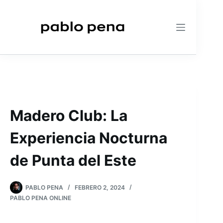
Saltar
al
contenido
Madero Club: La
Experiencia Nocturna
de Punta del Este
PABLO PENA
FEBRERO 2, 2024
PABLO PENA ONLINE