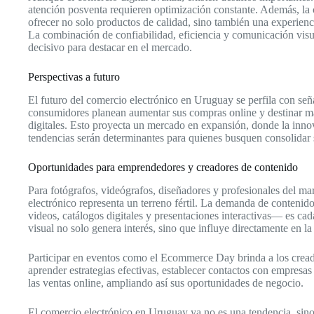
atención posventa requieren optimización constante. Además, la 
ofrecer no solo productos de calidad, sino también una experienci
La combinación de confiabilidad, eficiencia y comunicación visua
decisivo para destacar en el mercado.
Perspectivas a futuro
El futuro del comercio electrónico en Uruguay se perfila con señ
consumidores planean aumentar sus compras online y destinar ma
digitales. Esto proyecta un mercado en expansión, donde la inno
tendencias serán determinantes para quienes busquen consolidar 
Oportunidades para emprendedores y creadores de contenido
Para fotógrafos, videógrafos, diseñadores y profesionales del mar
electrónico representa un terreno fértil. La demanda de contenido
videos, catálogos digitales y presentaciones interactivas— es c
visual no solo genera interés, sino que influye directamente en 
Participar en eventos como el Ecommerce Day brinda a los crea
aprender estrategias efectivas, establecer contactos con empresa
las ventas online, ampliando así sus oportunidades de negocio.
El comercio electrónico en Uruguay ya no es una tendencia, sino