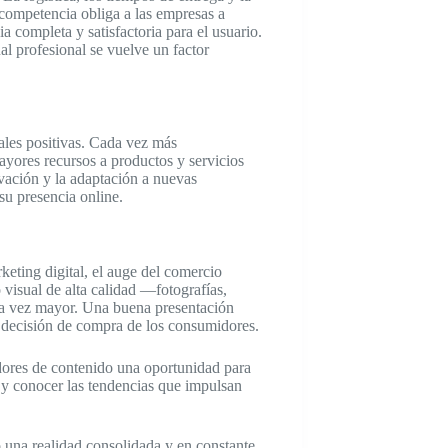
competencia obliga a las empresas a
a completa y satisfactoria para el usuario.
l profesional se vuelve un factor
ales positivas. Cada vez más
yores recursos a productos y servicios
vación y la adaptación a nuevas
su presencia online.
keting digital, el auge del comercio
 visual de alta calidad —fotografías,
ada vez mayor. Una buena presentación
la decisión de compra de los consumidores.
dores de contenido una oportunidad para
s y conocer las tendencias que impulsan
 una realidad consolidada y en constante