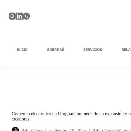
Saltar
al
contenido
INICIO
SOBRE MÍ
SERVICIOS
RELA
Comercio electrónico en Uruguay: un mercado en expansión y o
creadores
Pablo Pena
septiembre 19, 2025
Pablo Pena Online
,